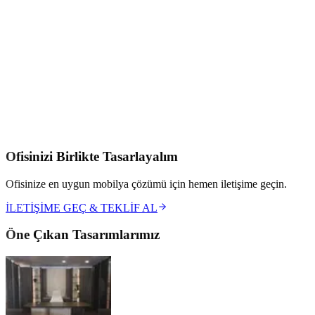
Kaliteli malzeme anlayışı ve modern tasarımı ile ofis ortamlarını
daha zengin ve daha kullanışlı hale getirilmesi konusunda katkı
sağlamaktadır. Ofis mobilyalarımız ile sizleri tanıştırmak için
sabırsızlanıyoruz.
Çalışma Alanlarınıza Profesyonel Dokunuş
:
Ofis tasarımlarımız
hakkında detaylı bilgi almak için
Modoko Ofis Mobilyaları Merkezi
ve
Modoko ofis mobilyaları
sayfalarımıza göz atabilir; ilham veren
tüm çalışmalarımıza
projelerimiz
bölümünden ulaşabilirsiniz.
Ofisinizi Birlikte Tasarlayalım
Ofisinize en uygun mobilya çözümü için hemen iletişime geçin.
İLETİŞİME GEÇ & TEKLİF AL
Öne Çıkan Tasarımlarımız