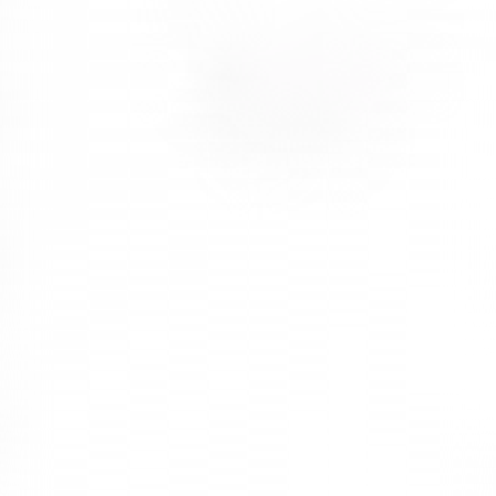
Şirketler genellikle kurumsal kimliklerine uygun renk seçimleri