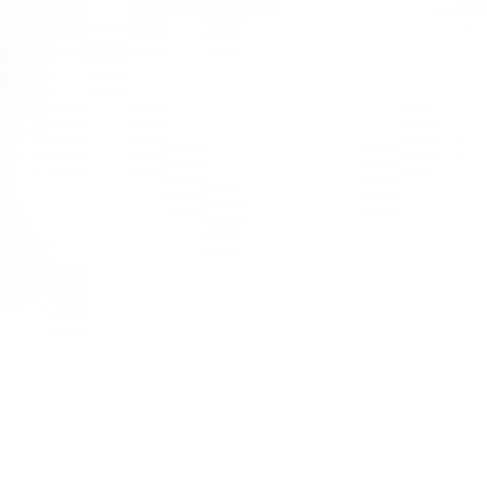
yapmaktadır. Bu durum markalarıyla bir bütünlük oluşturmasına
olanak sağlar. Modern ofislerde genellikle siyah, beyaz, gri ve ahşap
tonları sıklıkla tercih edilmektedir.
Bu süreçte doğru renk tercihleri çalışma alanlarının daha düzenli
görünmesine katkı sağlamaktadır. Aynı zamanda çalışanların da daha
rahat hissetmesi konusunda yardımcı olur. Bu durumun çalışma
performansını etkilediği de gözlemlenmiştir.
Toplantı Odalarında Şık ve Kullanışlı
Ürünler
Toplantı odaları şirketlerin en sık kullanılan ve en çok dikkat çeken
alanları arasında yer alır. Bu bölümlerde kullanılan mobilyalar
çalışanlar ve gelecek olan misafirler için önemli bir yere sahiptir. Bu
ürünlerin şık ve kullanışlı olması ortama profesyonel bir izlenim
katacaktır.