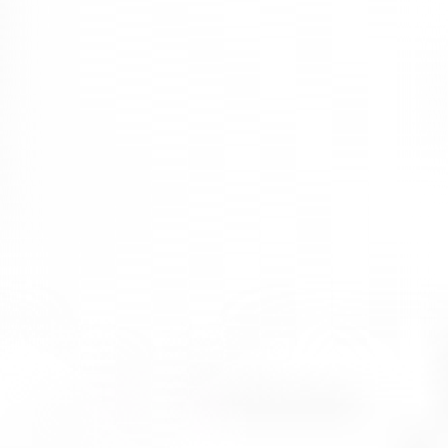
Ofis mobilyaları genelde takım olarak satılmaktadır. Takım içerisinde
dolap, sandalye ve toplantı masaları yer almaktadır. Bu ürünlerin
üretim aşamasında kaliteli malzeme kullanılması, mobilyaların daha
uzun süreli olmasını sağlamaktadır.
Ofis mobilyalarında genellikle ahşap detaylara yer verilir. Bu sayede
ofise sıcak ve modern bir görünüm kazandırılmasına olanak sağlanır.
Onun yanı sıra ofis mobilyalarında kullanılan diğer malzemeler
metal ve camdır.
Bu durum çalışma ortamlarında daha şık ve daha zengin bir ortam
oluşturur. Son zamanlarda ofislerde daha sade ve daha minimal
tasarımlar ve mobilya seçimleri yapılmaktadır.
Mobilya seçerken sadece görsel açıdan değil, kullanım açısından da
rahatlığına dikkat edilmesi gerekir. Çalışma sandalyelerinin
ergonomik yapıda olması çalışanların duruş bozukluklarının önüne
geçmektedir. Bu sebeple ofis tasarımlarında kaliteli ve rahat
mobilyalar bir arada tutulmalıdır.
Ofis Dekorasyonunda Renk Uyumu
Ofis dekorasyonunda renk uyumu çalışma ortamının enerjisini
belirlemektedir. Genellikle açık tonlar seçildiğinde ofislerin daha