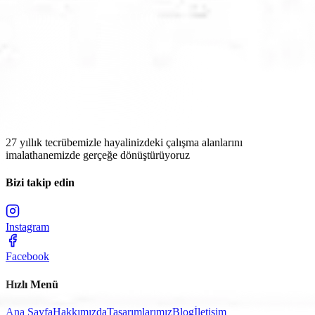
Diva Sabun
Özdemirler Gıda
Sabiha Gökçen Havalimanı
27 yıllık tecrübemizle hayalinizdeki çalışma alanlarını
imalathanemizde gerçeğe dönüştürüyoruz
Bizi takip edin
Instagram
Facebook
Hızlı Menü
Ana Sayfa
Hakkımızda
Tasarımlarımız
Blog
İletişim