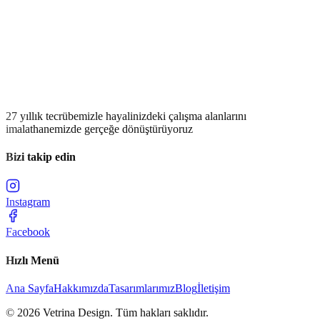
uyum, Oscar Takımı’nı hem estetik hem de mimari açıdan dikkat
çekici bir mobilya çözümüne dönüştürür.
Kaplama ve lake kitaplık yapısı, çalışma alanında bütünsel ve
düzenli bir görünüm sağlarken; 6 mm füme cam raflar tasarıma
modern bir hafiflik ve zarif bir şeffaflık kazandırır. Kişiye özel ölçü,
renk ve tasarım alternatifleriyle Oscar Takımı, farklı ofis
konseptlerine kolayca uyum sağlar. Şıklığı, doğal taşın prestiji ve
fonksiyonel kullanım detaylarıyla Oscar, profesyonel çalışma
alanlarına ayrıcalıklı bir kimlik kazandırır.
27 yıllık tecrübemizle hayalinizdeki çalışma alanlarını
imalathanemizde gerçeğe dönüştürüyoruz
Bizi takip edin
Instagram
Facebook
Hızlı Menü
Ana Sayfa
Hakkımızda
Tasarımlarımız
Blog
İletişim
©
2026
Vetrina Design
. Tüm hakları saklıdır.