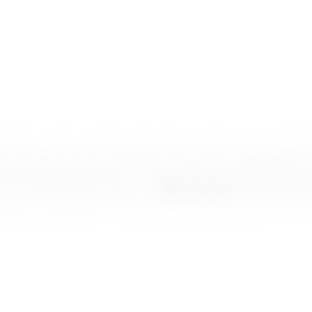
Oscar Takımı, doğal dış budak kaplamanın karakteristik dokusunu
lake yüzeylerin modern ve zarif çizgisiyle bir araya getirerek
yönetici ofislerine güçlü bir prestij kazandırır. Doğal traverten taş
detaylar, ayak, perde ve arka pano bölümlerinde tasarıma seçkin,
sağlam ve sofistike bir görünüm sunar. Malzeme geçişlerindeki