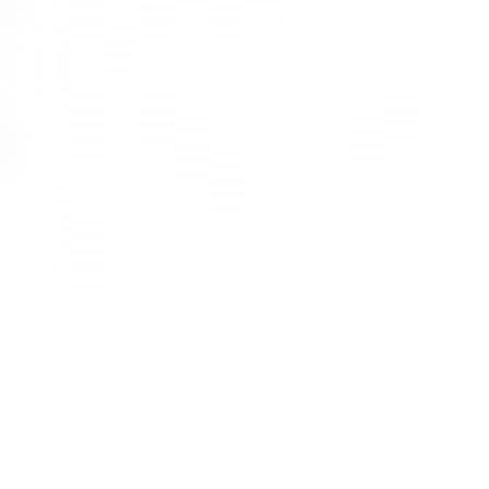
Vetrina Design Ofis Mobilyaları
Vetrina Design
toplantı masaları, modern tasarım anlayışı ile
kullanıcılarına profesyonel ve teknolojik çözümler sunmayı
hedefliyor.
Vetrina Design ofis mobilyaları
ile ofislerinizi estetik
yapısı ile daha ergonomik hale getirebilirsiniz.