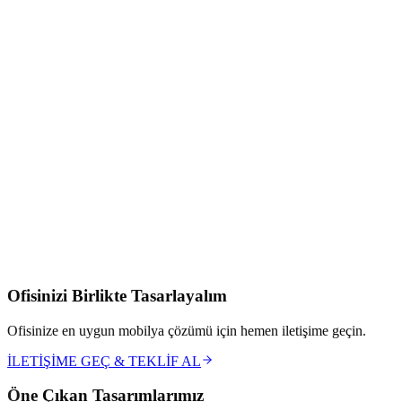
Kaliteli ve sağlıklı üretim anlayışını benimseyen marka, bu sayede
çalışma ofislerinizi daha kullanılabilir hale getiriyor.
Bu süreçte istediğiniz ürünleri tasarlayarak kendi imalathanemizde
üretimini gerçekleştiriyoruz. Kurumsal kimliği yansıtmanızın en iyi
yolunun doğru mobilyalarla başlamak olduğuna inanıyoruz.
Modoko ofis mobilyaları merkezi
Vetrina Design
mağazamızı
ziyaret ederek bu kaliteden sizler de faydalanabilirsiniz.
Ofisinizi Birlikte Tasarlayalım
Ofisinize en uygun mobilya çözümü için hemen iletişime geçin.
İLETİŞİME GEÇ & TEKLİF AL
Öne Çıkan Tasarımlarımız