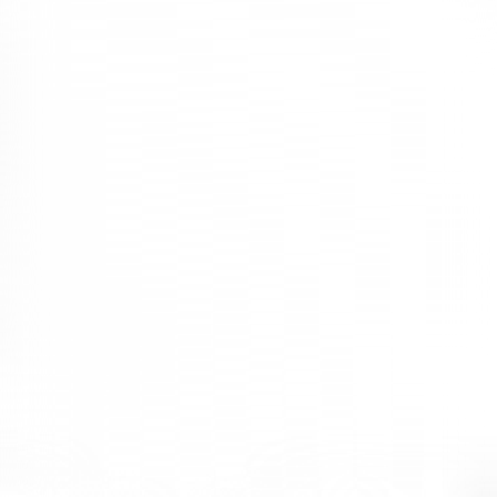
Ofis Mobilyası Seçiminde
● Şıklık,
● Sağlık koşullarına uygunluk,
● Ofisin kimliğini yansıtan modeller ve renkler seçilmesi,
● Kaliteli yapıların olması,
● Ofis büyüklüğüne göre mobilya seçilmesi olarak belirtilebilir.
Bu detaylara dikkat edildiğinde ofisinizin daha şık ve kurumsal bir
görünüm kazanacağını belirtmekte fayda var. Bu sayede firmanıza
olan bakış açısının değişmesi konusunda da destek sağlandığını
belirtmek isteriz.
Modoko Ofis Mobilyalarında Yenilikçi
Tasarımlar
Modoko ofis mobilyaları
ile teknolojiye bağlı yenilikçi tasarımlar
üretmek daha kolay hale geliyor.
Vetrina Design
markasının kendi
alanında tasarlamış ve üretmiş olduğu mobilyalar ile iş süreci
yönetimi daha kolay hale geliyor.