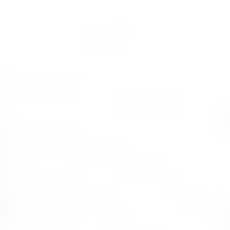
Bu süreçte devreye
Modoko ofis mobilyaları
giriyor. Bu mobilyalar
kullanım kolaylığı, kaliteli yapısı ve estetik görünümü ile kişilerin
ihtiyaçlarına karşılık veriyor.
İstanbul’da yer alan
Vetrina Design
, modern tasarımlara sahip
olması ve fonksiyonel kullanımı sayesinde çalışma alanlarının daha
verimli hale gelmesini sağlıyor.
Ayrıca ofis içerisinde daha düzenli ve daha şık bir görünüm
oluşması konusunda destek veren bir marka haline geliyor.
Ofis mobilyası seçiminde dikkat edilmesi gereken ilk nokta
mobilyanın rahatlığıdır. Ofis çalışanları günün büyük bir kısmını
oturma pozisyonunda geçirdikleri için bu mobilyaların rahatlığı
oldukça önemlidir.
Rahatlığının yanı sıra bu mobilyaların doğru oturma pozisyonuna
uygun şekilde tasarlanmış olması gerekir. Bu sayede ileride
yaşanabilecek sağlık problemlerinin önüne geçilmesi konusunda da
önlem alınmış olur.