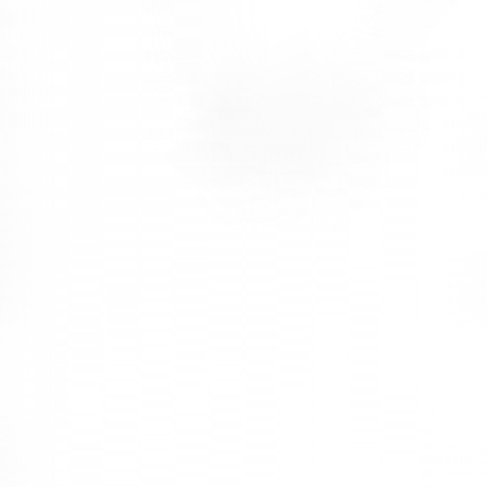
Örneğin toplantı salonları için kullanılan toplantı masalarında kablo
sistemleri bulunuyor. Bu kablo sistemlerinin çözüm odaklı şekilde
saklanmış görüntüsü sayesinde daha kusursuz bir görünüm
kazanılması konusunda yardımcı oluyor.
Bu durum çalışanlara kolaylık sağlarken görünüm açısından verdiği
izlenim de bu ürüne olana izlenimi bir tık daha arttırıyor.