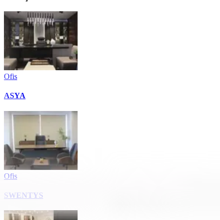
Ofis
ASYA
Ofis
SWENTYS