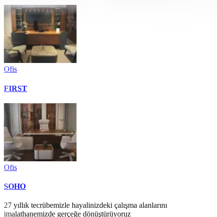
Ofis
FIRST
Ofis
SOHO
27 yıllık tecrübemizle hayalinizdeki çalışma alanlarını
imalathanemizde gerçeğe dönüştürüyoruz