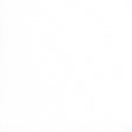
Bu durum, ofis ortamında profesyonel ve kurumsal bir görünüm
elde edilmesine destek sağlar. Modern ofis mobilyaları çalışanların
konforunu ön planda tutmaktadır.
Bu sayede uzun süreli çalışma ortamlarında oluşabilecek fiziksel
rahatsızlıkların önüne geçmeye yardımcı olur.
Ayrıca ürünlerin takım halinde satılması daha ekonomik olmaktadır.