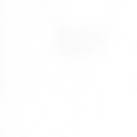
Doğru Ofis Mobilyası Seçimi Nasıl
Olmalıdır?
Ofis mobilyası seçimi, dikkat edilmesi gereken önemli bir konudur.
Öncelikli olarak ihtiyaçların doğru şekilde belirlenmesi gerekir.
Bu aşamada ofisin büyüklüğü, çalışan sayısı ve mobilyaların
kullanım amacı önem taşımaktadır. Kullanılan malzemelerin
dayanıklı ve kaliteli olması gerekmektedir.
Mobilyaların ofis ortamı ile uyum sağlaması gerekir. Ayrıca ofis
mobilyalarının çalışan sağlığını ön planda tutması oldukça önemlidir.
Bu durum, çalışan verimliliğini artırmaktadır.