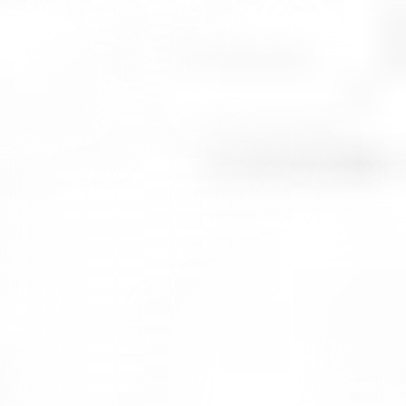
Ürünlerin tek tek alınması dezavantaj oluşturabilir. Kaliteli
malzemeden üretilen mobilyalar, uzun süre sorunsuz kullanım
imkânı sunmaktadır.
Modern ofis tasarımı oluşturmak istiyorsanız
Vetrina Design ürünleri oldukça uygun seçenekler sunar. Ofis
mobilyaları; estetik, kalite ve fiyat açısından değerlendirilebilir.
Her tarza ve her yapıya uyum sağlaması, kullanıcılar tarafından
tercih edilmesini sağlar. Marka, ürün tasarımlarını kendi üretim
atölyesinde gerçekleştirmektedir. Minimal tasarım anlayışı ile daha
sade ve ferah bir çalışma ortamı sunar.
Üretim yapısı sayesinde hem küçük hem de büyük ofisler için uygun
çözümler sunmaktadır. Ürünler, kullanıcıların isteğine göre
üretilebilmektedir.
Ofis mobilyası sadece kullanım amaçlı değil, aynı zamanda çalışma
ortamını daha verimli hale getirmek amacıyla da tercih edilmektedir.
Bu aşamada doğru bir şekilde seçilen mobilyalar, çalışanların iş
yaşamını daha kolay hale getirmeyi hedeflemektedir.
Çalışma alanı daha düzenli tutulduğunda, işlerin daha planlı ve
düzenli olduğu gözlemlenmektedir. Bu sebeple ofis mobilyası
seçimi, firmalar için oldukça önemli bir yatırım olarak görülmektedir.