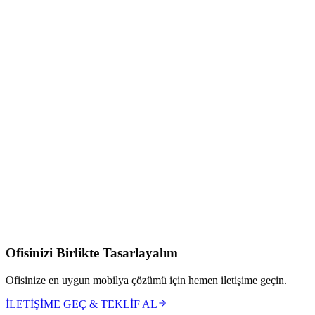
Bu sayede kullanıcılar istedikleri renk, boya ve tasarıma göre ürün
seçimi yapabilmektedir. Vetrina Design olarak her geçen gün
büyüyen bir marka olmayı ve müşteri kitlesine kaliteli hizmet
sunmayı hedeflemektedir.
Son olarak, çalışma ortamınızda kullanacağınız mobilyaları uzun
süreli kullanmak istiyorsanız trend tasarımlara sahip ofis
mobilyalarını tercih etmelisiniz.
Bu tür mobilyaları seçtiğinizde, işletmeniz için hem ekonomik
açıdan hem de verimlilik açısından daha sağlıklı bir kullanım elde
etmeniz daha mümkün hale gelecektir.
Vetrina Design
ofis mobilyaları
ürünlerini incelemek ve siparişinizi
vermek için bizimle iletişime geçebilirisiniz.
Ofisinizi Birlikte Tasarlayalım
Ofisinize en uygun mobilya çözümü için hemen iletişime geçin.
İLETİŞİME GEÇ & TEKLİF AL