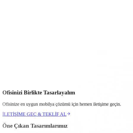
Moonlight
Ofis Mobilyaları Vetrina Design
’ın modern çalışma alanlar
Vetrina Design
, çalışma kültürünün hızla değiştiği günümüz mobilya m
dayanıklılığı tek bir tasarımda toplamayı başarmıştır.
Moonlight
serisi, görsel hafiflik ile yapısal sağlamlık arasındaki d
kullanılmaktadır. Hatta doğal ahşap kaplama opsiyonu sunularak tasarım
Moonlight
ofis mobilyasına özel olarak yuvarlak kenar detayları ve za
yumuşak bir hava katar. Tüm kenarlarda kullanılan 2 mm kalınlığında
Modern bir ofisin en büyük sorunu olan kablo karmaşası,
Moonlight
kullanıcılarına kolaylık sağlar.
Modüler yapısı ile
Moonlight
’ın en güçlü yönlerinden biri modüler ya
Vetrina Design
,
Moonlight
serisinde kontrastın gücünden yararlanır.
tablalar kullanılarak her türlü dekorasyon stiline uyum sağlanır.
Modoko
İstanbul'un her geçen gün gelişen konumlarından biri. Ergon
ofis ortamlarınızı bir üst seviyeye taşımak için profesyonel ekibimiz il
Ofisinizi Birlikte Tasarlayalım
Ofisinize en uygun mobilya çözümü için hemen iletişime geçin.
İLETİŞİME GEÇ & TEKLİF AL
Öne Çıkan Tasarımlarımız