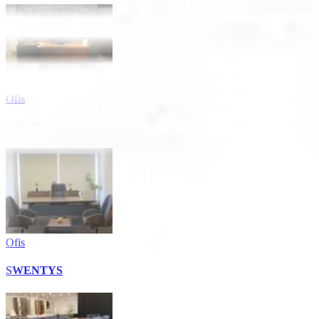
Ofis
FIRST
Ofis
SWENTYS