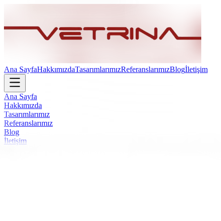
Ana Sayfa
Hakkımızda
Tasarımlarımız
Referanslarımız
Blog
İletişim
Ana Sayfa
Hakkımızda
Tasarımlarımız
Referanslarımız
Blog
İletişim
Moonlight Ofis Mobilyaları - Vetrina Desi