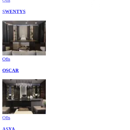
Ofis
SWENTYS
Ofis
OSCAR
Ofis
ASYA