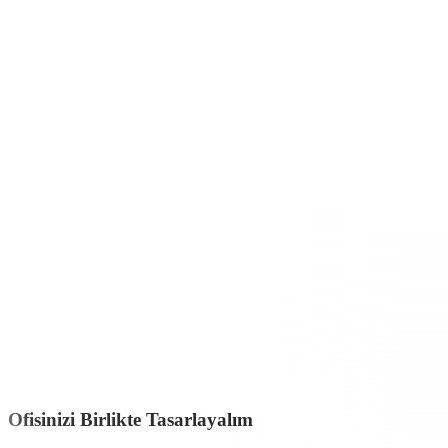
First
Ofis Mobilyaları
modern iş dünyasına uyum sağlayan
Vetrina 
dokunuş katmaktadır.
First
serisinin tasarımında estetik ve dayanıklılık en üst düzeyde tu
freze ceviz kaplama tercih edilmiştir.
Cevizin doğal dokusu, çalışma ortamına sıcaklık katmaktadır. Masa ve k
mobilyaya modern bir hava katmaktadır.
Ayrıca mobilyada kullanıan sarı eskitme metal işçiliği ile tasarımın lüks
Vetrina Design
, standartların ötesine geçerek kullanıcıya özgürlük ala
Buna bağlı olarak ofisinizin yerleşim planına uygun olarak, size özel 
dekorasyonuyla uyum sağlayacak geniş bir alternatif renk seçenekleri
First
ofis mobilyalarında bulunan detaylardaki titizliği ile bilinir. Ö
araya getirir. Bu sayede kullanıcıların, uzun yıllar boyunca modası ge
Türkiye’nin mobilya merkezi
Modoko
’da yer alan
Vetrina Design
,
Fi
gerçeğe dönüştürmek isteriz. Ofisinizi yeniden canlandırmak ve farklı
Ofisinizi Birlikte Tasarlayalım