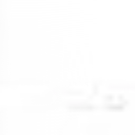
yer almaktadır.
Vetrina Design Modoko
'da yer alır.
Modoko
mobilyacılar sitesi
olarak bilinen bir yerdir. Aradığınız her ürünü bulabileceğiniz bu
yerde istekleriniz doğrultusunda da ürün üretimi yaptırabilirsiniz.
İsterseniz hazır ürünlerden de seçerek zamandan tasarruf
edebilirsiniz.
Biz
Vetrina Design
markası olarak ilk önceliğimiz siz değerli
kullanıcılarımızın memnuniyetini sağlamaktır. Sizlerin istekleri
doğrultusunda ürün yönlendirmesi sağlamaktayız.
Ürün önerisi yaptıktan sonra Sizlerin kullanım alanınız ve zevkinize
bağlı olarak üretim sürecini başlatıyoruz. Bu aşamada renk seçimleri
de size bağlı olarak değişiklik.
Markamız kalitesinden ödün vermeden en iyi hizmeti vermeyi
amaçlar. Siz değerli kullanıcılarımızın beğenisini kazanmak için
alanında uzmanlaşmış tasarımcıları ekibimizle profesyonel şekilde
hizmet vermekteyiz.
Ofislerinize şıklık aynı zamanda rahatlık mı katmak istiyorsunuz ? O
zaman
Vetrina Design Ela Ofis Mobilyaları
ile tanışma zamanı
gelmiş demektir.