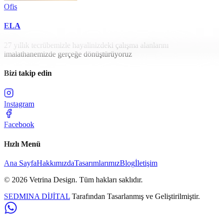
Ofis
ELA
27 yıllık tecrübemizle hayalinizdeki çalışma alanlarını
imalathanemizde gerçeğe dönüştürüyoruz
Bizi takip edin
Instagram
Facebook
Hızlı Menü
Ana Sayfa
Hakkımızda
Tasarımlarımız
Blog
İletişim
©
2026
Vetrina Design
. Tüm hakları saklıdır.
SEDMINA DİJİTAL
Tarafından Tasarlanmış ve Geliştirilmiştir.