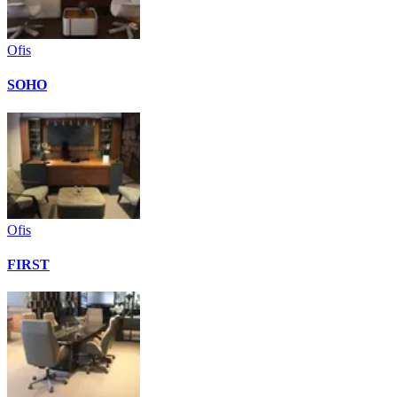
Ofis
SOHO
Ofis
FIRST