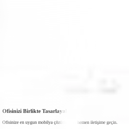
Dolap ve Etajer Kombinasyonunda ise depolama birimleri, doğal
kaplama ve lake işçiliğini göstermektedir. Lake yüzeylerin pürüzsüz
dokusu, kaplamanın sıcaklığıyla birleşerek ofisinizde farklı bir
şekilde derinlik oluşturur.
Vetrina Design
olarak her çalışma ofisinin farklı bir tarzı olduğunu
söyleyebiliriz. Bu tarzı da farklı mobilya çeşidi ile tercih ederek
ofisinizde havasını daha farklı bir hale getirebilirsiniz.
Modoko
Mobilyacılar alanında bulunan
Vetrina Desigin
uzun
senelerdir müşterilerine hizmet sunmaktadır. Ana amacı müşteri
memnuniyetini sağlamaktır. Bunun yanı sıra kalite anlayışını da ön
planda tutmaktadır. Sizlerin isteklerine bağlı olarak üretim, tasarım
ve renk seçenekleriyle ilerler.
Vetrina Design
kalıplaşmış ürün üretimlerini dışına çıkarak
ofislerinizi daha farklı olmanızı sağlayan bir markadır. Ofisini
bizimle değiştirmeye hazır mısınız?
Ofisinizi Birlikte Tasarlayalım
Ofisinize en uygun mobilya çözümü için hemen iletişime geçin.