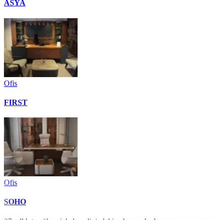
ASYA
Ofis
FIRST
Ofis
SOHO