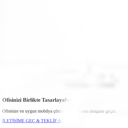
olduğuna inanıyoruz.
Lotus Ofis Mobilyaları
, sadece standartlarla
sınırlı kalmıyor.
Kişiselleştirilebilir tasarım seçenekleri sayesinde tercihlerinize göre
ürün üretimi yapılabilmektedir. Ayrıca alternatif renk seçenekleri
sayesinde kurumsal kimliğinize veya kişisel zevkinize uygun
seçimler yapabilirsiniz.
Vetrina Design Lotus Ofis Mobilyaları
ile ofisinizde yeni bir dönem
başlatmaya hazır olun. Şıklığın, dayanıklılığın ve özgün tasarımın
birleştiği bu özel koleksiyon, başarıya giden yolda size eşlik etmeye
hazır.
Modoko
mobilyacılar sitesinde yer alan
Vetrina Design
sürekli
kendini yenileyen bir markadır. Müşterilerin istekleri doğrultusunda
ilerleyerek onları mutluluğunu amaç edinmiştir.
Vetrina Design
olarak ofisinizi yeniden şekillendirmek için sizlerle tanışmaya
hazırız.
Ofisinizi Birlikte Tasarlayalım
Ofisinize en uygun mobilya çözümü için hemen iletişime geçin.
İLETİŞİME GEÇ & TEKLİF AL