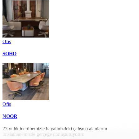
Ofis
SOHO
Ofis
NOOR
27 yıllık tecrübemizle hayalinizdeki çalışma alanlarını
imalathanemizde gerçeğe dönüştürüyoruz