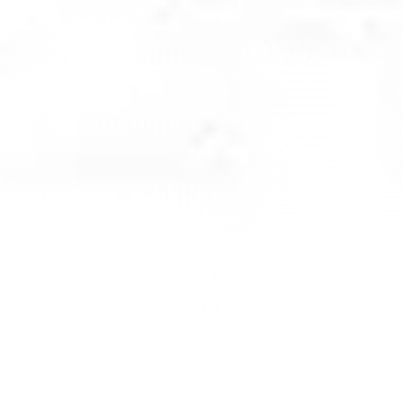
15 Temmuz 2026
Çalışma Sandalyesi Alırken Nelere Dikkat
Çalışma sandalyesi Vetrina Design tarafından özel olarak üretilmektedi
Devamını Oku