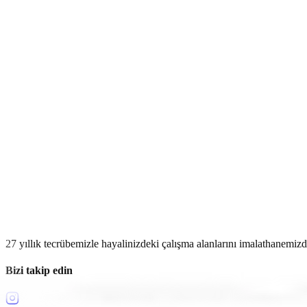
23 Haziran 2026
Çalışma Sandalyesi Modelleri ve Fiyatları
Çalışma sandalyesi modelleri ve fiyatları konusunda aradığınız her şe
Devamını Oku
27 yıllık tecrübemizle hayalinizdeki çalışma alanlarını imalathanemi
Bizi takip edin