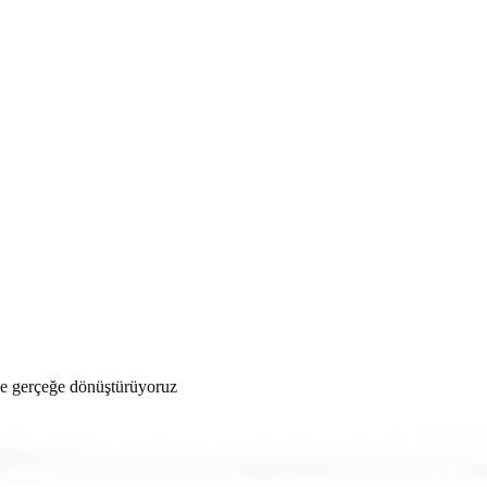
y burada. Modoko ofis mobilyaları konusunda üretim yapan Vetrina Design
zde gerçeğe dönüştürüyoruz